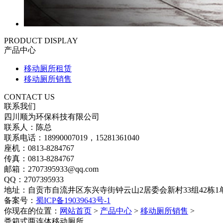
PRODUCT DISPLAY
产品中心
移动厕所租赁
移动厕所销售
CONTACT US
联系我们
四川顺为环保科技有限公司
联系人：陈总
联系电话：18990007019，15281361040
座机：0813-8284767
传真：0813-8284767
邮箱：2707395933@qq.com
QQ：2707395933
地址：自贡市自流井区东兴寺街钟云山2居委会新村33组42栋1单
备案号：
蜀ICP备19039643号-1
你现在的位置：
网站首页
>
产品中心
>
移动厕所销售
>
粪箱式两连体移动厕所