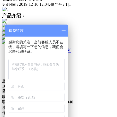
2019-12-10 12:04:49
T
|
T
更新时间：
字号：
产品介绍：
请您留言
感谢您的关注，当前客服人员不在
线，请填写一下您的信息，我们会
上一篇：
粪箱式三连体移动厕所
尽快和您联系。
下一篇：
粪箱式单体移动厕所
收藏
打印
服务热线：
18990007019
四川顺为环保科技有限公司
联系人：陈总
联系电话：18990007019，15281361040
座机：0813-8284767
传真：0813-8284767